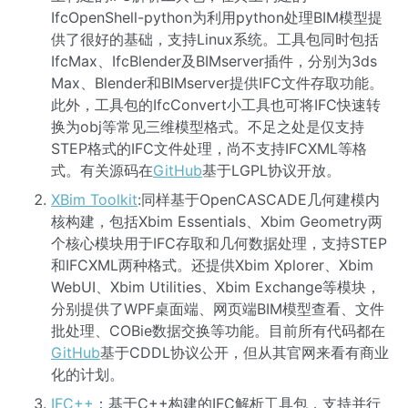
IfcOpenShell-python为利用python处理BIM模型提
供了很好的基础，支持Linux系统。工具包同时包括
IfcMax、IfcBlender及BIMserver插件，分别为3ds
Max、Blender和BIMserver提供IFC文件存取功能。
此外，工具包的IfcConvert小工具也可将IFC快速转
换为obj等常见三维模型格式。不足之处是仅支持
STEP格式的IFC文件处理，尚不支持IFCXML等格
式。有关源码在
GitHub
基于LGPL协议开放。
XBim Toolkit
:同样基于OpenCASCADE几何建模内
核构建，包括Xbim Essentials、Xbim Geometry两
个核心模块用于IFC存取和几何数据处理，支持STEP
和IFCXML两种格式。还提供Xbim Xplorer、Xbim
WebUI、Xbim Utilities、Xbim Exchange等模块，
分别提供了WPF桌面端、网页端BIM模型查看、文件
批处理、COBie数据交换等功能。目前所有代码都在
GitHub
基于CDDL协议公开，但从其官网来看有商业
化的计划。
IFC++
：基于C++构建的IFC解析工具包，支持并行