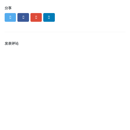
分享
Twitter
Facebook
Google+
LinkedIn
发表评论