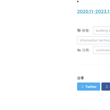
2020.11-2
标签:
building
information techno
分类:
confere
分享
Twitter