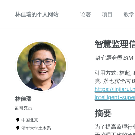
林佳瑞的个人网站
论著
项目
教学
智慧监理
第七届全国 BIM
引用方式: 林超, 
类.
第七届全国 
https://linjiar
intelligent-supe
林佳瑞
副研究员
摘要
中国北京
为了提高监理行
清华大学土木系
于监理工作的智