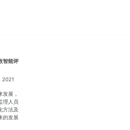
效智能评
, 2021
来发展，
监理人员
化方法及
来的发展