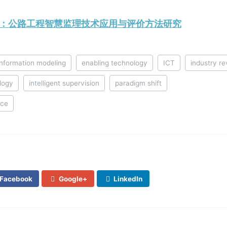
023.1：公路工程智慧监理技术应用与评价方法研究
 information modeling
enabling technology
ICT
industry re
logy
intelligent supervision
paradigm shift
nce
Facebook
Google+
LinkedIn