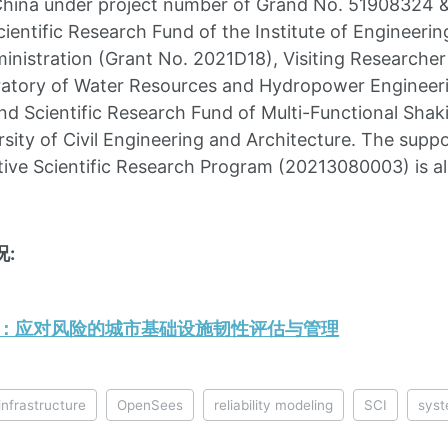
China under project number of Grand No. 51908324 
ientific Research Fund of the Institute of Engineeri
nistration (Grant No. 2021D18), Visiting Researche
ratory of Water Resources and Hydropower Engineer
d Scientific Research Fund of Multi-Functional Shak
ersity of Civil Engineering and Architecture. The sup
iative Scientific Research Program (20213080003) is al
:
25.12：应对风险的城市基础设施韧性评估与管理
infrastructure
OpenSees
reliability modeling
SCI
syst