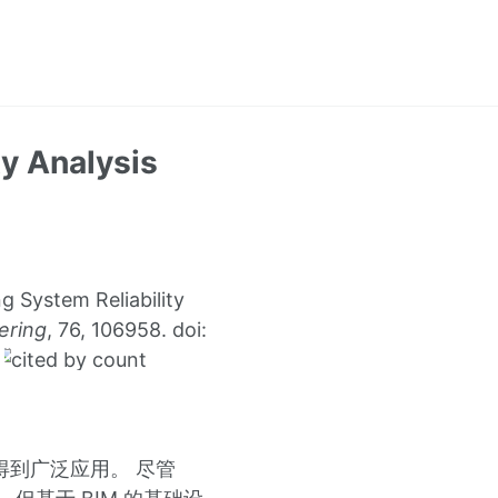
y Analysis
 System Reliability
ering
, 76, 106958. doi:
得到广泛应用。 尽管