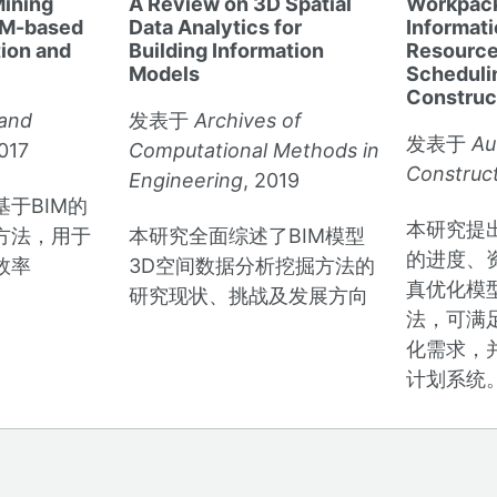
Mining
A Review on 3D Spatial
Workpac
IM-based
Data Analytics for
Informati
tion and
Building Information
Resource
Models
Scheduli
Construc
 and
发表于
Archives of
发表于
Au
2017
Computational Methods in
Construc
Engineering
, 2019
于BIM的
本研究提
方法，用于
本研究全面综述了BIM模型
的进度、
效率
3D空间数据分析挖掘方法的
真优化模
研究现状、挑战及发展方向
法，可满
化需求，
计划系统