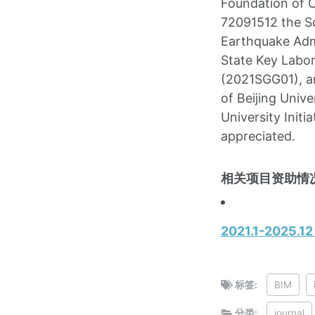
Foundation of 
72091512 the Sc
Earthquake Admi
State Key Labo
(2021SGG01), an
of Beijing Univ
University Init
appreciated.
相关项目资助情况
2021.1-20
标签:
BIM
分类:
journal