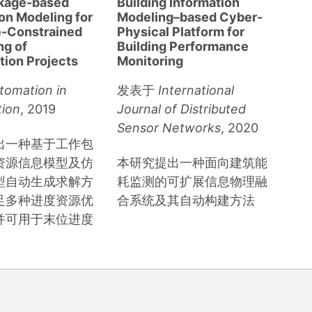
kage-based
Building Information
on Modeling for
Modeling–based Cyber-
-Constrained
Physical Platform for
ng of
Building Performance
tion Projects
Monitoring
tomation in
发表于
International
tion
, 2019
Journal of Distributed
Sensor Networks
, 2020
出一种基于工作包
资源信息模型及仿
本研究提出一种面向建筑能
型自动生成求解方
耗监测的可扩展信息物理融
足多种进度资源优
合系统及其自动构建方法
并可用于末位进度
。