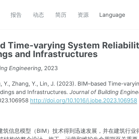
报告
动态
简历
资源
Language
 Time-varying System Reliabilit
ings and Infrastructures
ding Engineering
, 2023
, Zhang, Y., Lin, J. (2023). BIM–based Time-varying
ldings and Infrastructures.
Journal of Building Engine
2023.106958
http://doi.org/10.1016/j.jobe.2023.106958
建筑信息模型（BIM）技术得到迅速发展，并在建筑行业