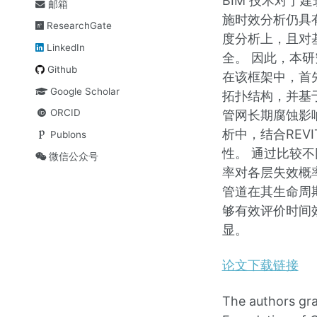
BIM 技术对于
邮箱
施时效分析仍具
ResearchGate
度分析上，且对
LinkedIn
全。 因此，本
Github
在该框架中，首先
Google Scholar
拓扑结构，并基
ORCID
管网长期腐蚀影
析中，结合REV
Publons
性。 通过比较
微信公众号
率对各层失效概
管道在其生命周
够有效评价时间
显。
论文下载链接
The authors gra