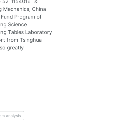
& 52111540161 &
ng Mechanics, China
r Fund Program of
ing Science
ing Tables Laboratory
port from Tsinghua
so greatly
em analysis