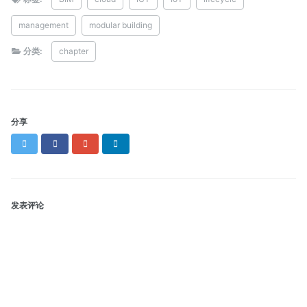
management
modular building
分类:
chapter
分享
Twitter
Facebook
Google+
LinkedIn
发表评论