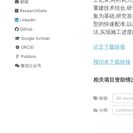
邮箱
重建技术结合,
ResearchGate
集为基础,研究
LinkedIn
型的快速配准,以
Github
法,实现施工进
Google Scholar
论文下载链接
ORCID
Publons
预印本下载链接
微信公众号
相关项目资助情况
标签:
3D recon
分类:
confere