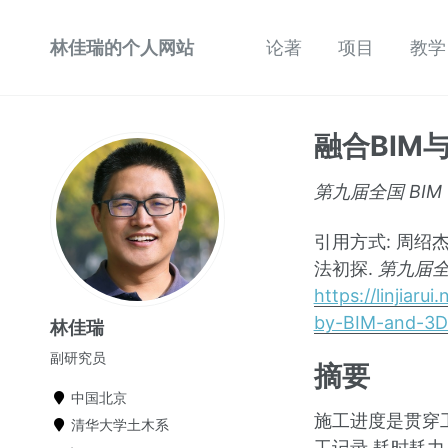
林佳瑞的个人网站
论著
项目
教学
融合BIM
第九届全国 BIM
引用方式: 周绍杰
法初探.
第九届全
https://linjiaru
by-BIM-and-3D-
林佳瑞
副研究员
摘要
中国北京
施工进度是贯穿
清华大学土木系
工记录,耗时耗力