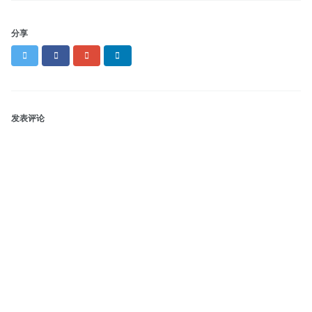
分享
Twitter
Facebook
Google+
LinkedIn
发表评论